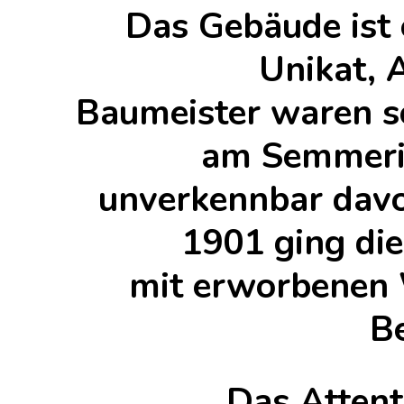
Das Gebäude ist 
Unikat, 
Baumeister waren s
am Semmeri
unverkennbar davon
1901 ging di
mit erworbenen 
Be
Das Attent