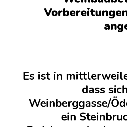
Vorbereitungen
ang
Es ist in mittlerwei
dass sic
Weinberggasse/Öde
ein Steinbru