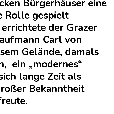
ocken Bürgerhäuser eine
 Rolle gespielt
 errichtete der Grazer
Kaufmann Carl von
esem Gelände, damals
n, ein „modernes“
ich lange Zeit als
roßer Bekanntheit
freute.