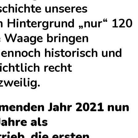
schichte unseres
m Hintergrund „nur“ 120
ie Waage bringen
dennoch historisch und
ichtlich recht
zweilig.
mmenden Jahr 2021 nun
Jahre als
ieb, die ersten